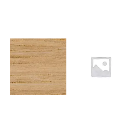
CHENEEU143
1NOIR06
Chêne EU – Rouleau de
Kraft à peindre NOIR –
chant (100 ml) – 43×0,6
Rouleau de chant (100
mm
ml) – 23×0,6 mm