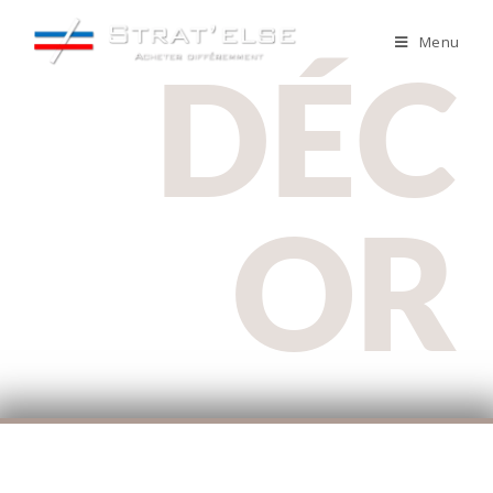
Menu
DÉC
OR