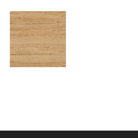
CHENEEU123
Chêne EU – Rouleau de
chant (100 ml) – 23×1 mm