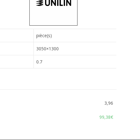
pièce(s)
3050×1300
0.7
3,96
99,38€