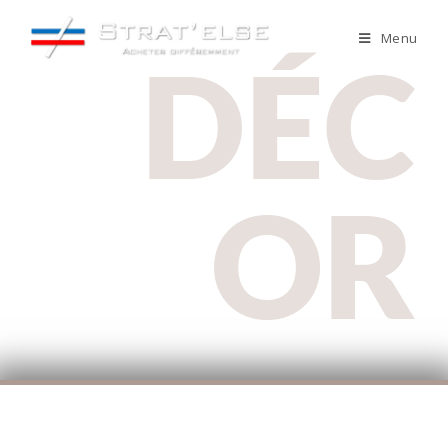
Menu
DÉC
OR