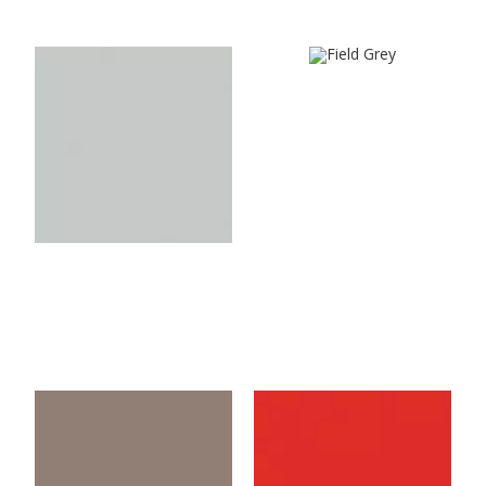
U2653VL
U544VL
Field Grey
Light Grey
U3062VL
U148VL