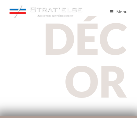
Menu
DÉC
OR