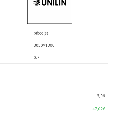
pièce(s)
3050×1300
0.7
3,96
47,02€