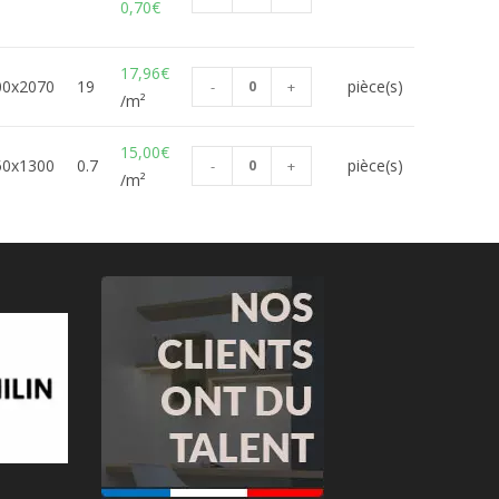
0,70
€
17,96
€
00x2070
19
pièce(s)
-
+
/m²
15,00
€
50x1300
0.7
pièce(s)
-
+
/m²