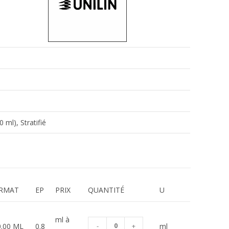
ml), Stratifié
RMAT
EP
PRIX
QUANTITÉ
U
ml à
0.00 ML
0.8
-
+
ml