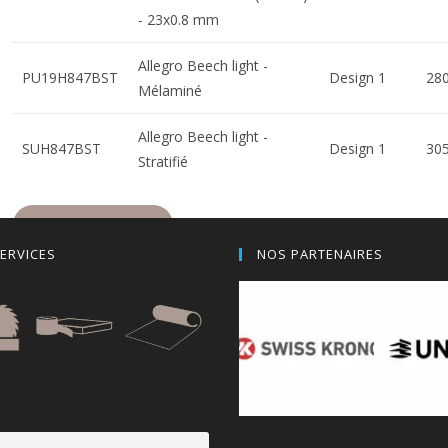
- 23x0.8 mm
Allegro Beech light -
PU19H847BST
Design 1
28
Mélaminé
Allegro Beech light -
SUH847BST
Design 1
30
Stratifié
AJOUTER AU DEVIS
ERVICES
NOS PARTENAIRES