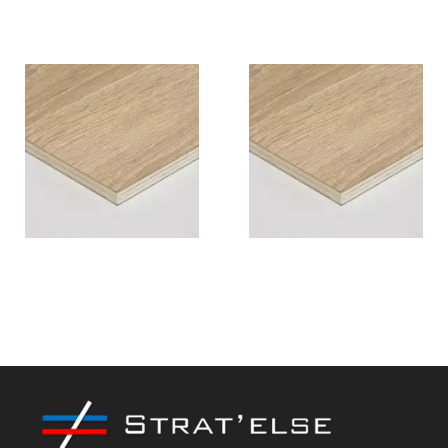
G
G
Panneau contreplaqué 2
Panneau contreplaqué 2
Faces Chêne 3100 x 1530
Faces Chêne 2500 x 1220
x 9 mm
x 18 mm